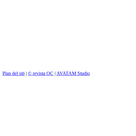
Plan del siti
|
© revista OC
|
AVATAM Studio