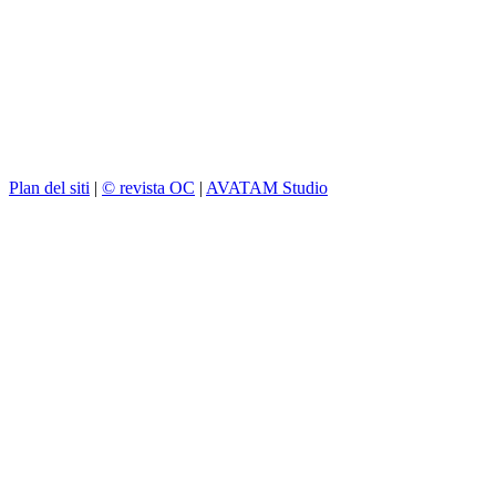
Plan del siti
|
© revista OC
|
AVATAM Studio