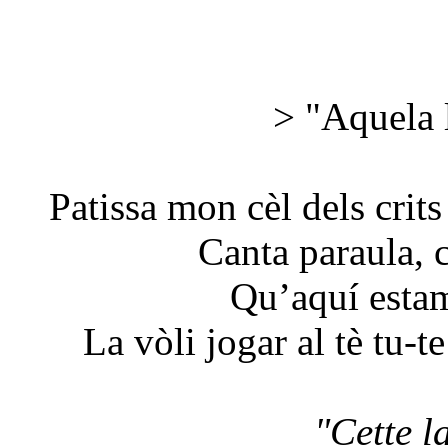
> "Aquela l
Patissa mon cèl dels crits
Canta paraula, 
Qu’aquí estam
La vòli jogar al tè tu-t
"Cette l