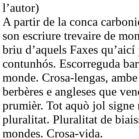
l’autor)
A partir de la conca carboni
son escriure trevaire de mon
briu d’aquels Faxes qu’aicí 
contunhós. Escorreguda bart
monde. Crosa-lengas, ambe lo
berbères e angleses que ven
prumièr. Tot aquò jol signe 
pluralitat. Pluralitat de bia
mondes. Crosa-vida.