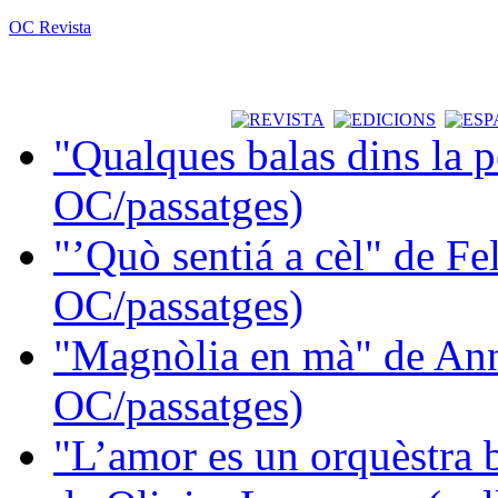
OC Revista
"Qualques balas dins la 
OC/passatges)
"’Quò sentiá a cèl" de Fe
OC/passatges)
"Magnòlia en mà" de Ann
OC/passatges)
"L’amor es un orquèstra 