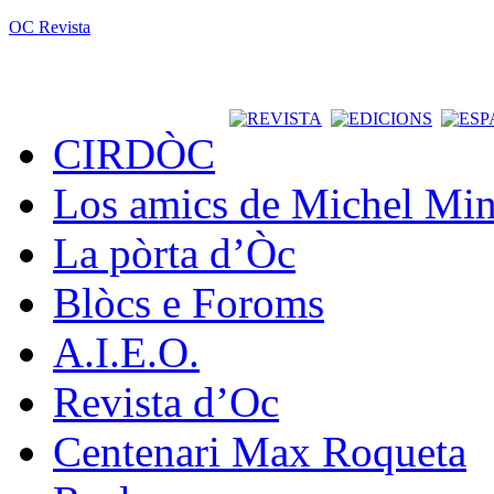
OC Revista
CIRDÒC
Los amics de Michel Min
La pòrta d’Òc
Blòcs e Foroms
A.I.E.O.
Revista d’Oc
Centenari Max Roqueta