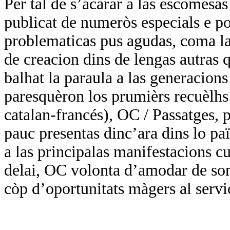
Per tal de s’acarar a las escomesa
publicat de numeròs especials e por
problematicas pus agudas, coma las
de creacion dins de lengas autras q
balhat la paraula a las generacions
paresquèron los prumièrs recuèlhs 
catalan-francés), OC / Passatges, p
pauc presentas dinc’ara dins lo paï
a las principalas manifestacions cul
delai, OC volonta d’amodar de so
còp d’oportunitats màgers al servi