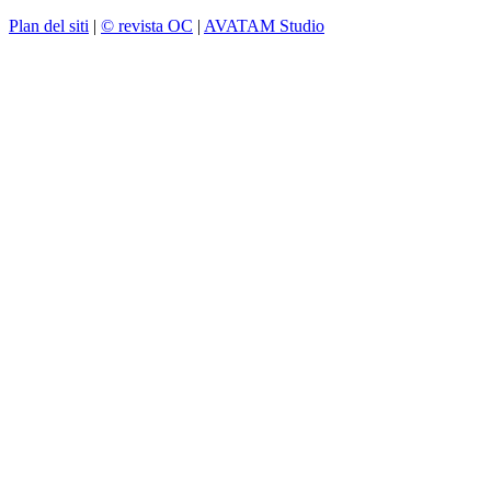
Plan del siti
|
© revista OC
|
AVATAM Studio