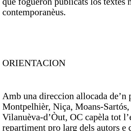
que foguèron publicats los tèxtes 
contemporanèus.
ORIENTACION
Amb una direccion allocada de’n p
Montpelhièr, Niça, Moans-Sartós, d
Vilanuèva-d’Òut, OC capèla tot l’
repartiment pro larg dels autors e d