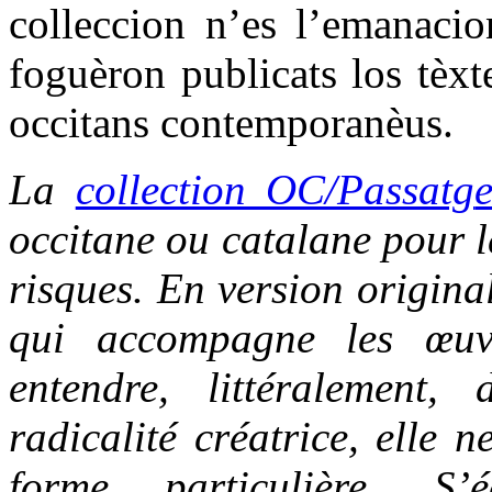
colleccion n’es l’emanacio
foguèron publicats los tèxt
occitans contemporanèus.
La
collection OC/Passatg
occitane ou catalane pour le
risques. En version origina
qui accompagne les œuvr
entendre, littéralement,
radicalité créatrice, elle 
forme particulière. S