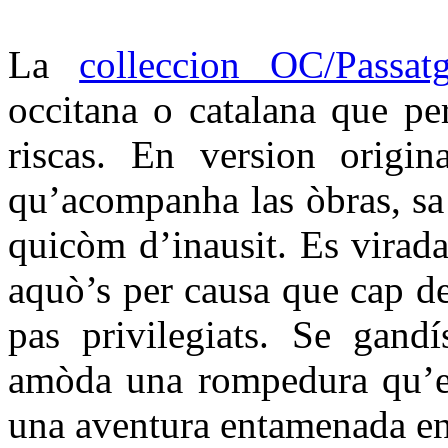
La
colleccion OC/Passat
occitana o catalana que per
riscas. En version origin
qu’acompanha las òbras, sa t
quicòm d’inausit. Es virada
aquò’s per causa que cap d
pas privilegiats. Se gandí
amòda una rompedura qu’es
una aventura entamenada en 