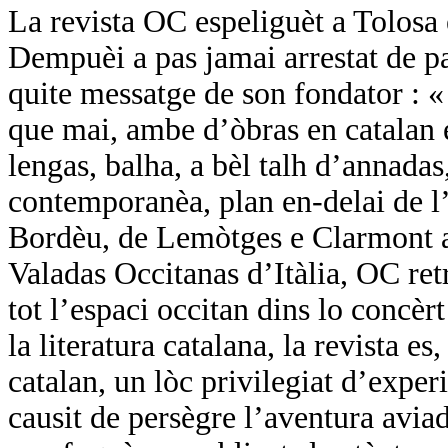
La revista OC espeliguèt a Tolosa
Dempuèi a pas jamai arrestat de pa
quite messatge de son fondator :
que mai, ambe d’òbras en catalan e
lengas, balha, a bèl talh d’annadas,
contemporanèa, plan en-delai de l’
Bordèu, de Lemòtges e Clarmont a 
Valadas Occitanas d’Itàlia, OC ret
tot l’espaci occitan dins lo concèr
la literatura catalana, la revista es
catalan, un lòc privilegiat d’expe
causit de persègre l’aventura avi