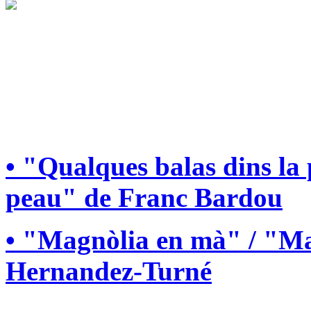
• "Qualques balas dins la
peau" de Franc Bardou
• "Magnòlia en mà" / "Ma
Hernandez-Turné