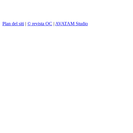
Plan del siti
|
© revista OC
|
AVATAM Studio