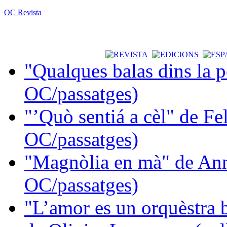
OC Revista
"Qualques balas dins la 
OC/passatges)
"’Quò sentiá a cèl" de Fe
OC/passatges)
"Magnòlia en mà" de Ann
OC/passatges)
"L’amor es un orquèstra 