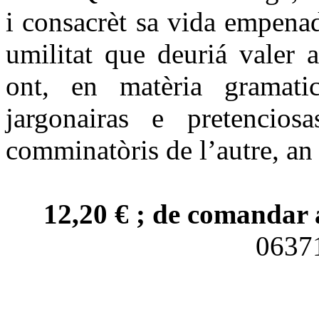
i consacrèt sa vida empena
umilitat que deuriá valer 
ont, en matèria gramatica
jargonairas e pretencio
comminatòris de l’autre, an 
12,20 € ; de comandar 
063