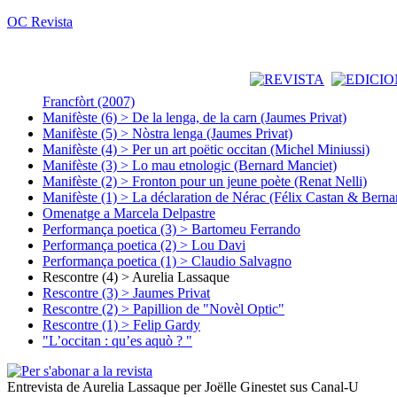
OC Revista
Francfòrt (2007)
Manifèste (6) > De la lenga, de la carn (Jaumes Privat)
Manifèste (5) > Nòstra lenga (Jaumes Privat)
Manifèste (4) > Per un art poëtic occitan (Michel Miniussi)
Manifèste (3) > Lo mau etnologic (Bernard Manciet)
Manifèste (2) > Fronton pour un jeune poète (Renat Nelli)
Manifèste (1) > La déclaration de Nérac (Félix Castan & Berna
Omenatge a Marcela Delpastre
Performança poetica (3) > Bartomeu Ferrando
Performança poetica (2) > Lou Davi
Performança poetica (1) > Claudio Salvagno
Rescontre (4) > Aurelia Lassaque
Rescontre (3) > Jaumes Privat
Rescontre (2) > Papillion de "Novèl Optic"
Rescontre (1) > Felip Gardy
"L’occitan : qu’es aquò ? "
Entrevista de Aurelia Lassaque per Joëlle Ginestet sus Canal-U