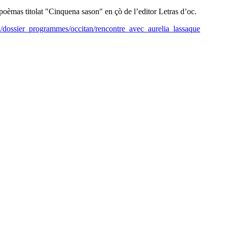
èmas titolat "Cinquena sason" en çò de l’editor Letras d’oc.
il/dossier_programmes/occitan/rencontre_avec_aurelia_lassaque