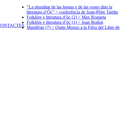
"La pluralitat de las lengas e de las voses dins la
literatura d’Òc" > conferéncia de Joan-Pèire Tardiu
Folklòre e literatura d’òc (2) > Max Roqueta
Folklòre e literatura d’òc (1) > Joan Bodon
Manifèste (7) > Quim Monzo a la Fièra del Libre de