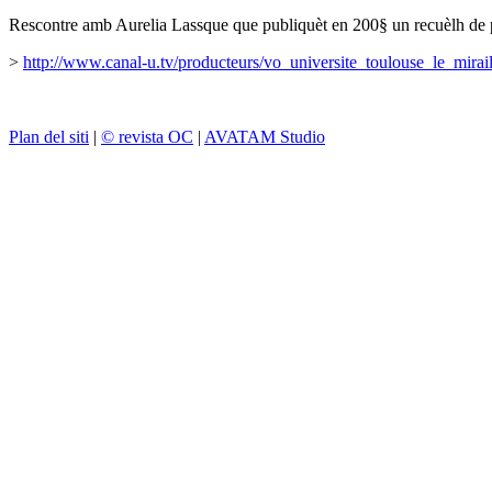
Rescontre amb Aurelia Lassque que publiquèt en 200§ un recuèlh de po
>
http://www.canal-u.tv/producteurs/vo_universite_toulouse_le_mira
Plan del siti
|
© revista OC
|
AVATAM Studio