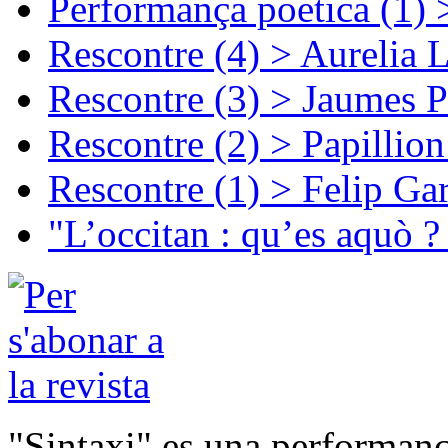
Performança poetica (1)
Rescontre (4) > Aurelia 
Rescontre (3) > Jaumes P
Rescontre (2) > Papillio
Rescontre (1) > Felip Ga
"L’occitan : qu’es aquò ?
"Sintaxi" es una performanç