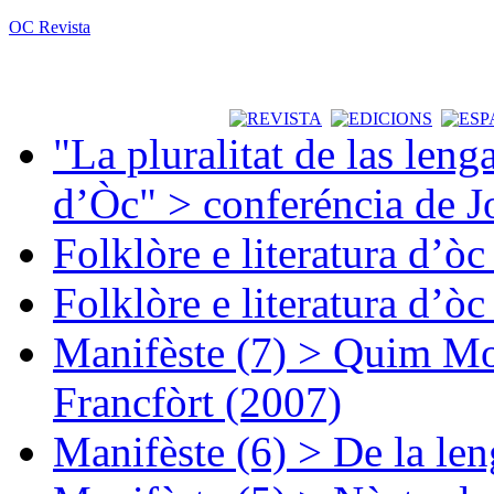
OC Revista
"La pluralitat de las lenga
d’Òc" > conferéncia de J
Folklòre e literatura d’ò
Folklòre e literatura d’ò
Manifèste (7) > Quim Mon
Francfòrt (2007)
Manifèste (6) > De la len