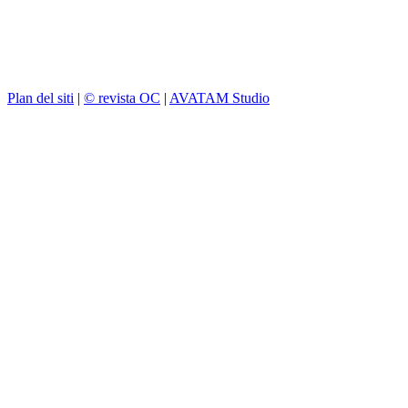
Plan del siti
|
© revista OC
|
AVATAM Studio