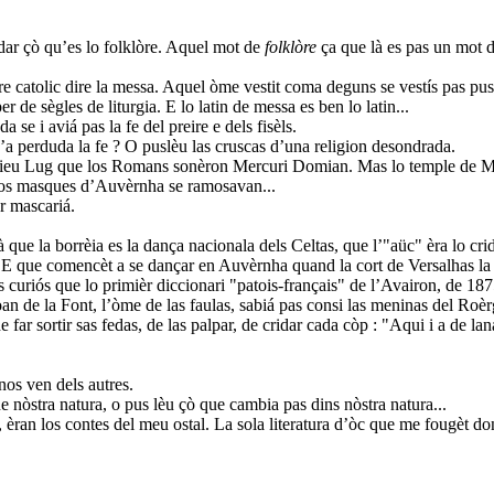
dar çò qu’es lo folklòre. Aquel mot de
folklòre
ça que là es pas un mot d
eire catolic dire la messa. Aquel òme vestit coma deguns se vestís pas p
er de sègles de liturgia. E lo latin de messa es ben lo latin...
 se i aviá pas la fe del preire e dels fisèls.
u’a perduda la fe ? O puslèu las cruscas d’una religion desondrada.
dieu Lug que los Romans sonèron Mercuri Domian. Mas lo temple de Me
 los masques d’Auvèrnha se ramosavan...
r mascariá.
 que la borrèia es la dança nacionala dels Celtas, que l’"aüc" èra lo cr
a. E que comencèt a se dançar en Auvèrnha quand la cort de Versalhas 
 curiós que lo primièr diccionari "patois-français" de l’Avairon, de 1875
. Joan de la Font, l’òme de las faulas, sabiá pas consi las meninas del 
ar sortir sas fedas, de las palpar, de cridar cada còp : "Aqui i a de la
nos ven dels autres.
e nòstra natura, o pus lèu çò que cambia pas dins nòstra natura...
 èran los contes del meu ostal. La sola literatura d’òc que me fougèt d