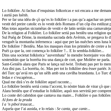
Lo folklòre. Ai fachas d’enquistas folkoricas e soi encara a me deman
i auriá pas luènh.
Per se far una idèa de çò qu’es lo folklòre i a pas qu’a agachar un pr
vestit del preire catolic es lo vestit dels Romans d’un còp èra estilizat p
Mas totas aquelas sicramèias de vestit e de latin serián una carnavalejada
De la religion al Folklòre. Lo folklòre seriá pas benlèu una religion q
Sul Puèg de Dòme, la montanha sacrada dels Avèrnis, se pregava lo 
venguèt la montanha infernenca : aqui que per las nuèches sens luna
De folklòre ? Benlèu. Mas los masques èran los primièrs de creire a lo
Puèi ça que la, ont comença lo folklòre ?... E lo sembla-folklòre...
Dins una societat folklorica "auvernhata" lo mendre borrejaire vos dirà
sostendràn que la borrèia èra una dança de cort, que Molière ne parl
Sant-Genièis alara que Paris se lança sul
twist
. Trobatz pas per lo mens
Ara disi pas. La borrèia, òc. Mas per tot lo folklòre deu èsser parièr
del Turc qu’aviá res qu’un uèlh amb una cavilha brandanta. Lo Turc de f
fedas e s’escapèron...
Qual me dirà s’es de folklòre aquel raconte...
Lo folklòre benlèu seriá coma l’accent, lo nòstre biais de virar çò que 
Alara benlèu que d’estudiar lo folklòre, aquò nos serviriá per compren
Lo conte del cabridon que cantava ma maire... Folklòre o pas folklòre,
Al fons de la prada
I a ’n pibol traucat...
Aquela que l’ai ausida, e lo relais :
Se canta, que cante...