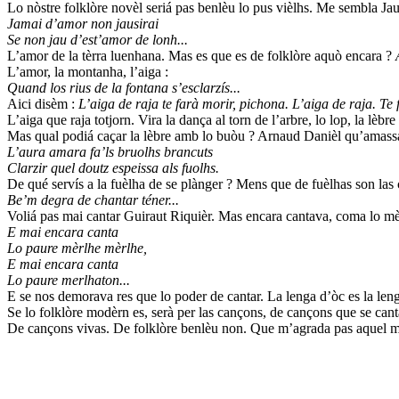
Lo nòstre folklòre novèl seriá pas benlèu lo pus vièlhs. Me sembla Ja
Jamai d’amor non jausirai
Se non jau d’est’amor de lonh...
L’amor de la tèrra luenhana. Mas es que es de folklòre aquò encara ?
L’amor, la montanha, l’aiga :
Quand los rius de la fontana s’esclarzís...
Aici disèm :
L’aiga de raja te farà morir, pichona. L’aiga de raja. Te 
L’aiga que raja totjorn. Vira la dança al torn de l’arbre, lo lop, la lèbre 
Mas qual podiá caçar la lèbre amb lo buòu ? Arnaud Danièl qu’amassa 
L’aura amara fa’ls bruolhs brancuts
Clarzir quel doutz espeissa als fuolhs.
De qué servís a la fuèlha de se plànger ? Mens que de fuèlhas son las
Be’m degra de chantar téner...
Voliá pas mai cantar Guiraut Riquièr. Mas encara cantava, coma lo mè
E mai encara canta
Lo paure mèrlhe mèrlhe,
E mai encara canta
Lo paure merlhaton...
E se nos demorava res que lo poder de cantar. La lenga d’òc es la len
Se lo folklòre modèrn es, serà per las cançons, de cançons que se cant
De cançons vivas. De folklòre benlèu non. Que m’agrada pas aquel mo