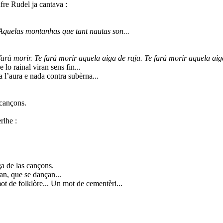
ufre Rudel ja cantava :
Aquelas montanhas que tant nautas son...
farà morir. Te farà morir aquela aiga de raja. Te farà morir aquela aiga
e lo rainal viran sens fin...
l’aura e nada contra subèrna...
 cançons.
rlhe :
ga de las cançons.
an, que se dançan...
t de folklòre... Un mot de cementèri...