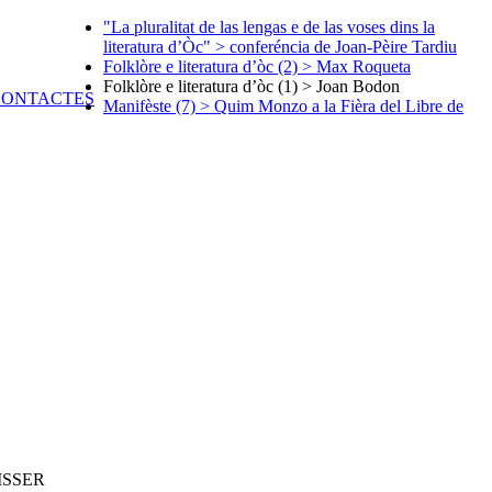
"La pluralitat de las lengas e de las voses dins la
literatura d’Òc" > conferéncia de Joan-Pèire Tardiu
Folklòre e literatura d’òc (2) > Max Roqueta
Folklòre e literatura d’òc (1) > Joan Bodon
Manifèste (7) > Quim Monzo a la Fièra del Libre de
ISSER