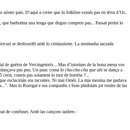
e nòstre païs. D’aqui a creire que lo folklòre existís pas en tèrra d’Oc,
us, que barbotina una lenga que degun compren pas... Passat pertot lo
rcuri se desboselèt amb lo cristianisme. La montanha sacrada
idal de guèrra de Vercingetorix... Mas d’istorians de la bona mena vos
la dançava pas pus. Un pauc coma lo
cha-cha-cha
que uèi se dança a
 cresi, coneis pas solament lo mot de borrèia ?...
Roèrgue esclacirián sos racontes. Ni mai Omèr. La mia menina me parlava
na...". Mas lo Roergat e sos companhs s’èran pindolats jol ventre de las
onat de conéisser. Amb las cançons tanben :