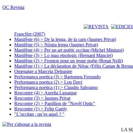
OC Revista
Francfòrt (2007)
Manifèste (6) > De la lenga, de la carn (Jaumes Privat)
Manifèste (5) > Nòstra lenga (Jaumes Privat)
Manifèste (4) > Per un art poëtic occitan (Michel Miniussi)
Manifèste (3) > Lo mau etnologic (Bernard Manciet)
Manifèste (2) > Fronton pour un jeune poète (Renat Nelli)
Manifèste (1) > La déclaration de Nérac (Félix Castan & Berna
Omenatge a Marcela Delpastre
Performança poetica (3) > Bartomeu Ferrando
Performança poetica (2) > Lou Davi
Performança poetica (1) > Claudio Salvagno
Rescontre (4) > Aurelia Lassaque
Rescontre (3) > Jaumes Privat
Rescontre (2) > Papillion de "Novèl Optic"
Rescontre (1) > Felip Gardy
"L’occitan : qu’es aquò ? "
LA S