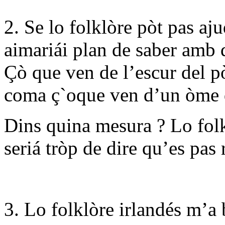
2. Se lo folklòre pòt pas aj
aimariái plan de saber amb d
Çò que ven de l’escur del pò
coma ç`oque ven d’un òme q
Dins quina mesura ? Lo folk
seriá tròp de dire qu’es pas 
3. Lo folklòre irlandés m’a