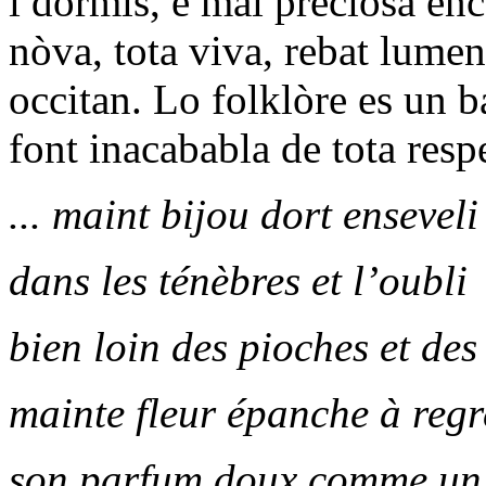
i dormís, e mai preciosa enca
nòva, tota viva, rebat lume
occitan. Lo folklòre es un b
font inacababla de tota respe
... maint bijou dort enseveli
dans les ténèbres et l’oubli
bien loin des pioches et des
mainte fleur épanche à regr
son parfum doux comme un 