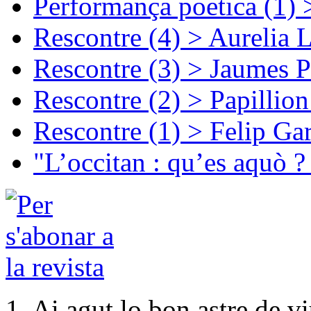
Performança poetica (1)
Rescontre (4) > Aurelia 
Rescontre (3) > Jaumes P
Rescontre (2) > Papillio
Rescontre (1) > Felip Ga
"L’occitan : qu’es aquò ?
1. Ai agut lo bon astre de v