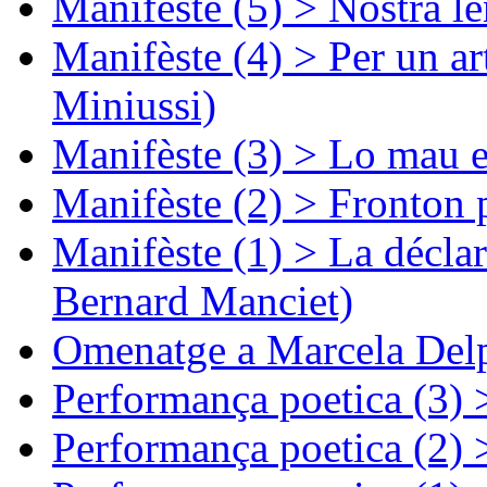
Manifèste (5) > Nòstra l
Manifèste (4) > Per un ar
Miniussi)
Manifèste (3) > Lo mau e
Manifèste (2) > Fronton 
Manifèste (1) > La décla
Bernard Manciet)
Omenatge a Marcela Delp
Performança poetica (3)
Performança poetica (2)