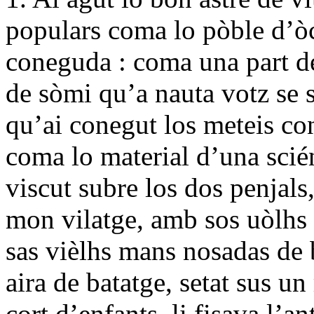
populars coma lo pòble d’òc
coneguda : coma una part de
de sòmi qu’a nauta votz se s
qu’ai conegut los meteis co
coma lo material d’una scié
viscut subre los dos penjals
mon vilatge, amb sos uòlhs 
sas vièlhs mans nosadas de 
aira de batatge, setat sus u
cort d’enfants, li fisava l’a