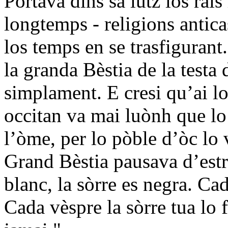
Portava dins sa lutz los rai
longtemps - religions antica
los temps en se trasfiguran
la granda Bèstia de la testa
simplament. E cresi qu’ai l
occitan va mai luònh que lo 
l’òme, per lo pòble d’òc lo 
Grand Bèstia pausava d’estr
blanc, la sòrre es negra. Cad
Cada vèspre la sòrre tua lo 