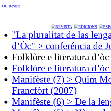
OC Revista
"La pluralitat de las lenga
d’Òc" > conferéncia de J
Folklòre e literatura d’ò
Folklòre e literatura d’ò
Manifèste (7) > Quim Mon
Francfòrt (2007)
Manifèste (6) > De la len