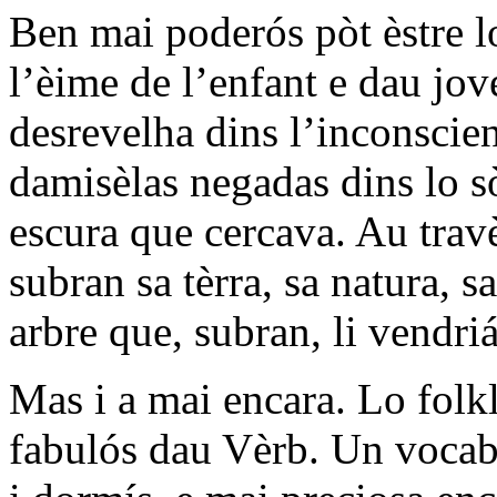
Ben mai poderós pòt èstre lo
l’èime de l’enfant e dau jo
desrevelha dins l’inconscie
damisèlas negadas dins lo s
escura que cercava. Au trav
subran sa tèrra, sa natura, 
arbre que, subran, li vendri
Mas i a mai encara. Lo folkl
fabulós dau Vèrb. Un vocabul