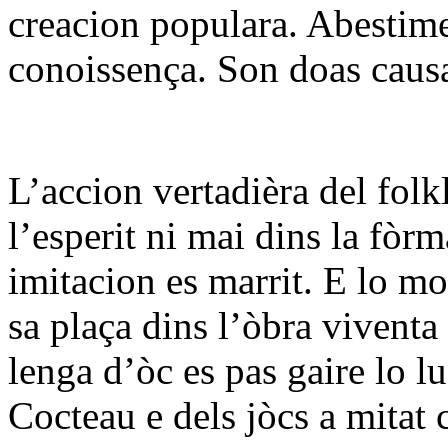
creacion populara. Abestime
conoissença. Son doas causa
L’accion vertadièra del folk
l’esperit ni mai dins la fòr
imitacion es marrit. E lo mo
sa plaça dins l’òbra viventa
lenga d’òc es pas gaire lo l
Cocteau e dels jòcs a mitat