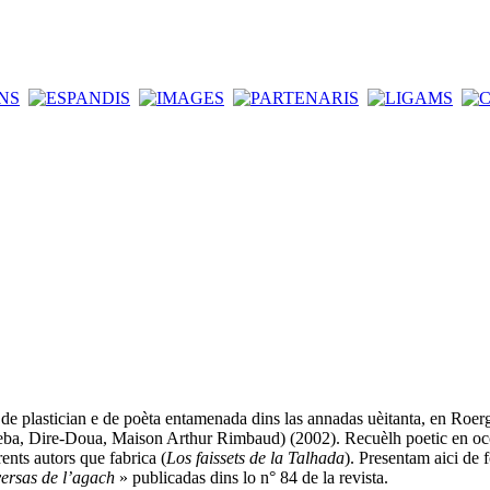
e plastician e de poèta entamenada dins las annadas uèitanta, en Roerg
beba, Dire-Doua, Maison Arthur Rimbaud) (2002). Recuèlh poetic en oc
rents autors que fabrica (
Los faissets de la Talhada
). Presentam aici de 
ersas de l’agach
» publicadas dins lo n° 84 de la revista.