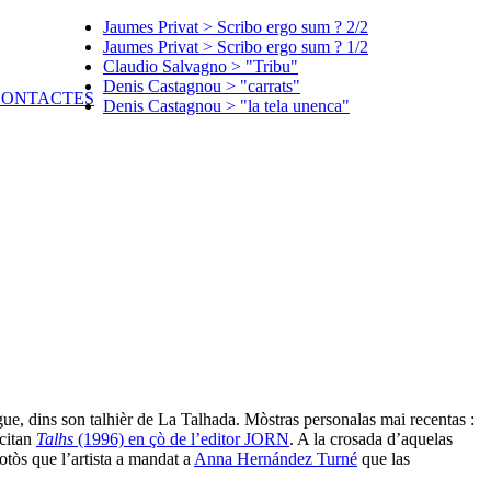
Jaumes Privat > Scribo ergo sum ? 2/2
Jaumes Privat > Scribo ergo sum ? 1/2
Claudio Salvagno > "Tribu"
Denis Castagnou > "carrats"
Denis Castagnou > "la tela unenca"
ue, dins son talhièr de La Talhada. Mòstras personalas mai recentas :
citan
Talhs
(1996) en çò de l’editor JORN
. A la crosada d’aquelas
fotòs que l’artista a mandat a
Anna Hernández Turné
que las