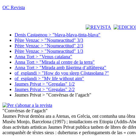
OC Revista
Denis Castagnou > "blava-blava-tinta-blava"
Pèire Venzac > "Noumeactitud" 3/3
Pèire Venzac > "Noumeactitud" 2/3
Pèire Venzac > "Noumeactitud" 1/3
Anna Tort > "Venus catalana"
Anna Tort > "Mirada al centre de la terra"
Anna Tort > "Mirada amb llàgrima d’alfàbrega"
of_esplandi > "How do you sleep Còstasolana ?"
of_esplandi > "My life without aim"
Jaumes Privat > "Gregalas" 1/2
Jaumes Privat > "Gregalas" 2/2
Jaumes Privat > "Convèrsas de l’agach"
"Convèrsas de l’agach"
Jaumes Privat demòra ara a Atenas, en Grècia, ont contunha una òbra d
Musèu Monjo, Barcelona (1997) ; installacions en Etiopia (Addis-A
doas activitats artisticas Jaumes Privat publica tanben de libres de dife
acompanhèt de tèxtes sieus : duberturas e perlongaments de las «
conv