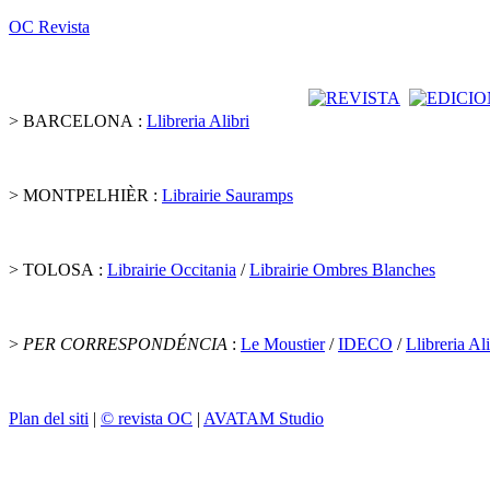
OC Revista
> BARCELONA :
Llibreria Alibri
> MONTPELHIÈR :
Librairie Sauramps
> TOLOSA :
Librairie Occitania
/
Librairie Ombres Blanches
>
PER CORRESPONDÉNCIA
:
Le Moustier
/
IDECO
/
Llibreria Ali
Plan del siti
|
© revista OC
|
AVATAM Studio