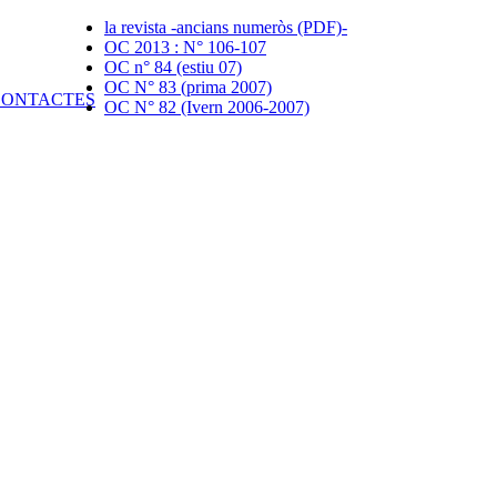
la revista -ancians numeròs (PDF)-
OC 2013 : N° 106-107
OC n° 84 (estiu 07)
OC N° 83 (prima 2007)
OC N° 82 (Ivern 2006-2007)