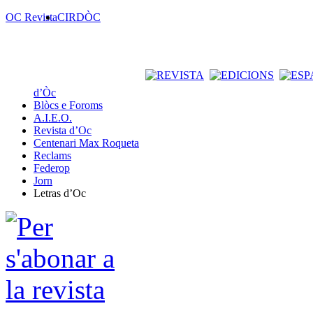
OC Revista
CIRDÒC
d’Òc
Blòcs e Foroms
A.I.E.O.
Revista d’Oc
Centenari Max Roqueta
Reclams
Federop
Jorn
Letras d’Oc