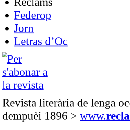
Reclams
Federop
Jorn
Letras d’Oc
Revista literària de lenga o
dempuèi 1896 >
www.
recl