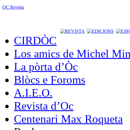
OC Revista
CIRDÒC
Los amics de Michel Min
La pòrta d’Òc
Blòcs e Foroms
A.I.E.O.
Revista d’Oc
Centenari Max Roqueta