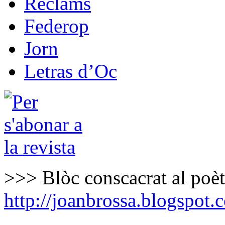
Reclams
Federop
Jorn
Letras d’Oc
>>> Blòc conscacrat al poè
http://joanbrossa.blogspot.