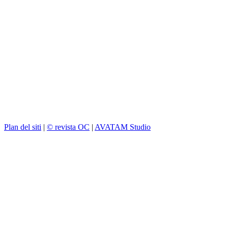
Plan del siti
|
© revista OC
|
AVATAM Studio