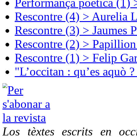
Performança poetica (1)
Rescontre (4) > Aurelia 
Rescontre (3) > Jaumes P
Rescontre (2) > Papillio
Rescontre (1) > Felip Ga
"L’occitan : qu’es aquò ?
Los tèxtes escrits en oc