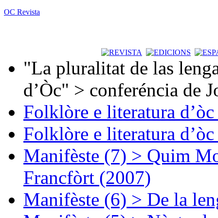
OC Revista
"La pluralitat de las lenga
d’Òc" > conferéncia de J
Folklòre e literatura d’ò
Folklòre e literatura d’ò
Manifèste (7) > Quim Mon
Francfòrt (2007)
Manifèste (6) > De la len