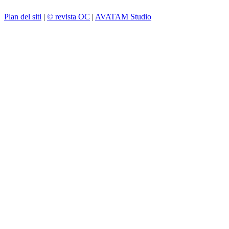
Plan del siti
|
© revista OC
|
AVATAM Studio