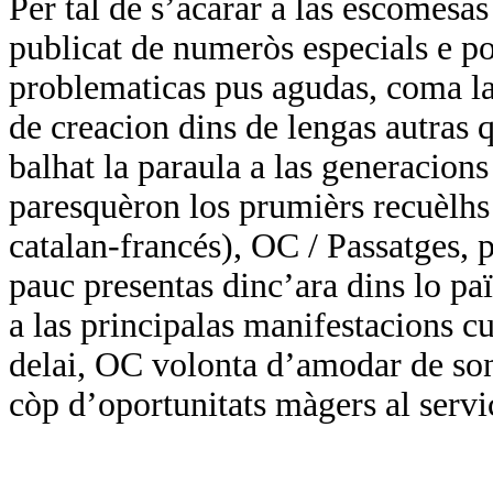
Per tal de s’acarar a las escomesa
publicat de numeròs especials e por
problematicas pus agudas, coma las
de creacion dins de lengas autras q
balhat la paraula a las generacions
paresquèron los prumièrs recuèlhs 
catalan-francés), OC / Passatges, p
pauc presentas dinc’ara dins lo paï
a las principalas manifestacions cul
delai, OC volonta d’amodar de so
còp d’oportunitats màgers al servi