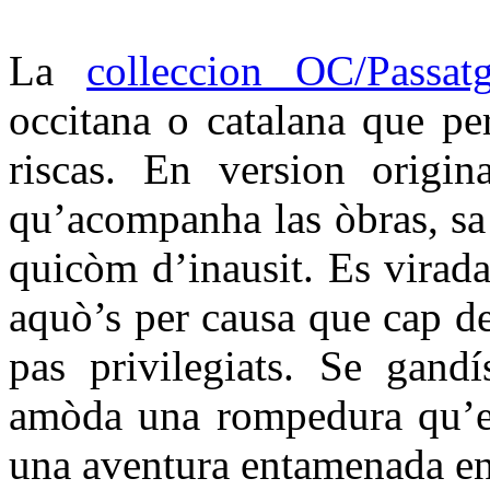
La
colleccion OC/Passat
occitana o catalana que per
riscas. En version origin
qu’acompanha las òbras, sa t
quicòm d’inausit. Es virada
aquò’s per causa que cap d
pas privilegiats. Se gandí
amòda una rompedura qu’es
una aventura entamenada en 