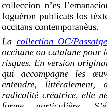
colleccion n’es l’emanacio
foguèron publicats los tèxt
occitans contemporanèus.
La
collection OC/Passatg
occitane ou catalane pour le
risques. En version origina
qui accompagne les œuvr
entendre, littéralement,
radicalité créatrice, elle 
forme particulière. S