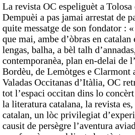
La revista OC espeliguèt a Tolosa
Dempuèi a pas jamai arrestat de pa
quite messatge de son fondator :
que mai, ambe d’òbras en catalan e
lengas, balha, a bèl talh d’annadas,
contemporanèa, plan en-delai de l’
Bordèu, de Lemòtges e Clarmont a 
Valadas Occitanas d’Itàlia, OC ret
tot l’espaci occitan dins lo concèr
la literatura catalana, la revista es
catalan, un lòc privilegiat d’expe
causit de persègre l’aventura avi