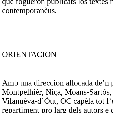
que foguèron publicats los tèxtes 
contemporanèus.
ORIENTACION
Amb una direccion allocada de’n p
Montpelhièr, Niça, Moans-Sartós, d
Vilanuèva-d’Òut, OC capèla tot l’
repartiment pro larg dels autors e d