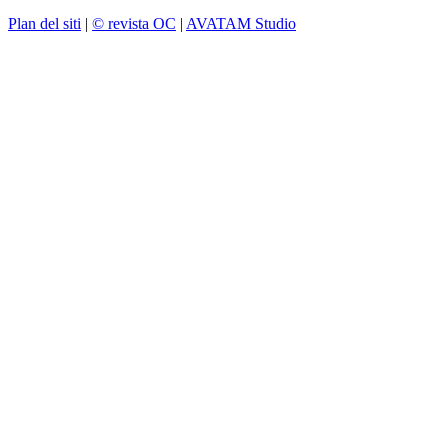
Plan del siti
|
© revista OC
|
AVATAM Studio