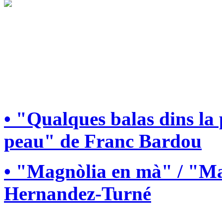
• "Qualques balas dins la
peau" de Franc Bardou
• "Magnòlia en mà" / "Ma
Hernandez-Turné