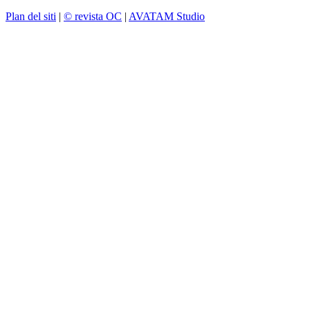
Plan del siti
|
© revista OC
|
AVATAM Studio