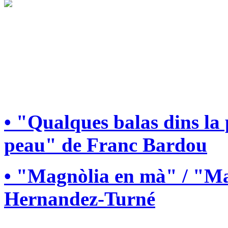
• "Qualques balas dins la
peau" de Franc Bardou
• "Magnòlia en mà" / "Ma
Hernandez-Turné