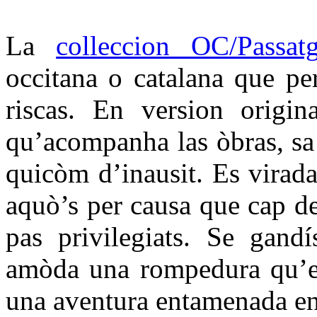
La
colleccion OC/Passat
occitana o catalana que per
riscas. En version origin
qu’acompanha las òbras, sa t
quicòm d’inausit. Es virada
aquò’s per causa que cap d
pas privilegiats. Se gandí
amòda una rompedura qu’es
una aventura entamenada en 