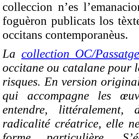
colleccion n’es l’emanacio
foguèron publicats los tèxt
occitans contemporanèus.
La
collection OC/Passatg
occitane ou catalane pour le
risques. En version origina
qui accompagne les œuvr
entendre, littéralement,
radicalité créatrice, elle 
forme particulière. S