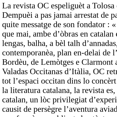
La revista OC espeliguèt a Tolosa
Dempuèi a pas jamai arrestat de pa
quite messatge de son fondator :
que mai, ambe d’òbras en catalan e
lengas, balha, a bèl talh d’annadas,
contemporanèa, plan en-delai de l’
Bordèu, de Lemòtges e Clarmont a 
Valadas Occitanas d’Itàlia, OC ret
tot l’espaci occitan dins lo concèr
la literatura catalana, la revista es
catalan, un lòc privilegiat d’expe
causit de persègre l’aventura avi