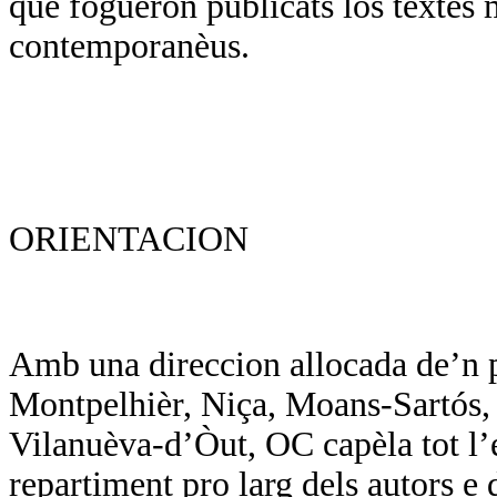
que foguèron publicats los tèxtes 
contemporanèus.
ORIENTACION
Amb una direccion allocada de’n p
Montpelhièr, Niça, Moans-Sartós, d
Vilanuèva-d’Òut, OC capèla tot l’
repartiment pro larg dels autors e d