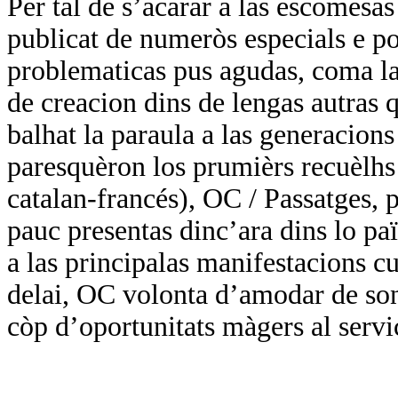
Per tal de s’acarar a las escomesa
publicat de numeròs especials e por
problematicas pus agudas, coma las
de creacion dins de lengas autras q
balhat la paraula a las generacions
paresquèron los prumièrs recuèlhs 
catalan-francés), OC / Passatges, p
pauc presentas dinc’ara dins lo paï
a las principalas manifestacions cul
delai, OC volonta d’amodar de so
còp d’oportunitats màgers al servi