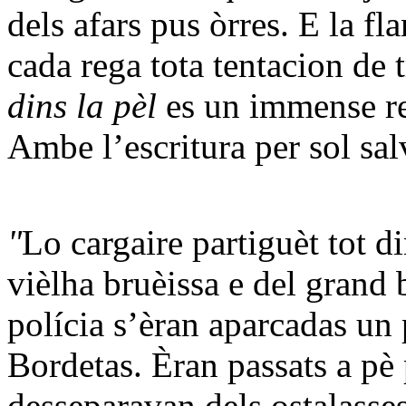
dels afars pus òrres. E la f
cada rega tota tentacion de
dins la pèl
es un immense r
Ambe l’escritura per sol sa
"
Lo cargaire partiguèt tot d
vièlha bruèissa e del grand 
polícia s’èran aparcadas un 
Bordetas. Èran passats a pè
desseparavan dels ostalasses