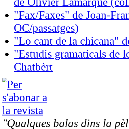
de Olivier Lamarque (col
"Fax/Faxes" de Joan-Fran
OC/passatges)
"Lo cant de la chicana"
"Estudis gramaticals de 
Chatbèrt
"Qualques balas dins la pèl