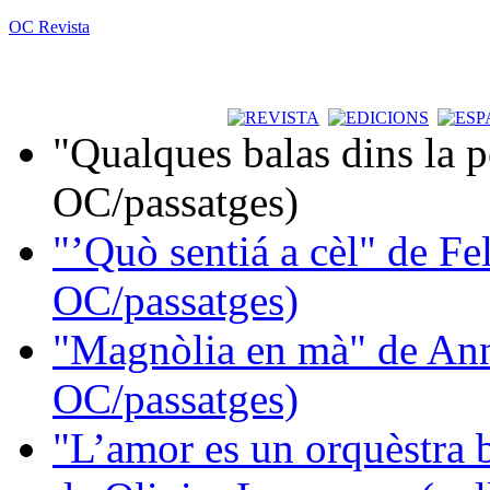
OC Revista
"Qualques balas dins la 
OC/passatges)
"’Quò sentiá a cèl" de Fe
OC/passatges)
"Magnòlia en mà" de Ann
OC/passatges)
"L’amor es un orquèstra 