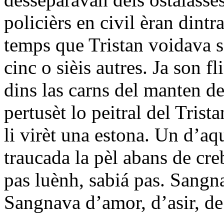
policièrs en civil èran dintr
temps que Tristan voidava s
cinc o sièis autres. Ja son f
dins las carns del manten de
pertusèt lo peitral del Trist
li virèt una estona. Un d’aq
traucada la pèl abans de cre
pas luènh, sabiá pas. Sangn
Sangnava d’amor, d’asir, de