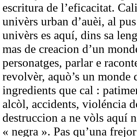
escritura de l’eficacitat. Ca
univèrs urban d’auèi, al pus
univèrs es aquí, dins sa leng
mas de creacion d’un monde o
personatges, parlar e racon
revolvèr, aquò’s un monde de
ingredients que cal : patime
alcòl, accidents, violéncia 
destruccion a ne vòls aquí 
« negra ». Pas qu’una frejor 