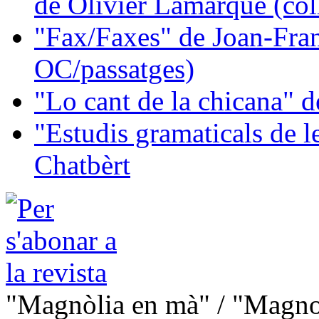
de Olivier Lamarque (col
"Fax/Faxes" de Joan-Fran
OC/passatges)
"Lo cant de la chicana"
"Estudis gramaticals de 
Chatbèrt
"Magnòlia en mà" / "Magno