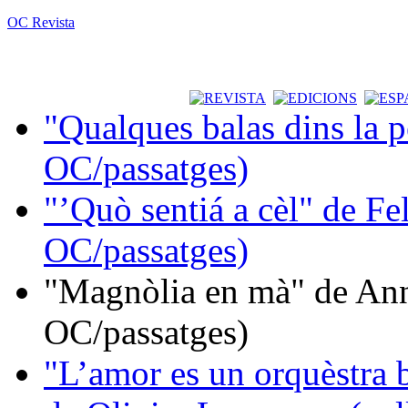
OC Revista
"Qualques balas dins la 
OC/passatges)
"’Quò sentiá a cèl" de Fe
OC/passatges)
"Magnòlia en mà" de Ann
OC/passatges)
"L’amor es un orquèstra 