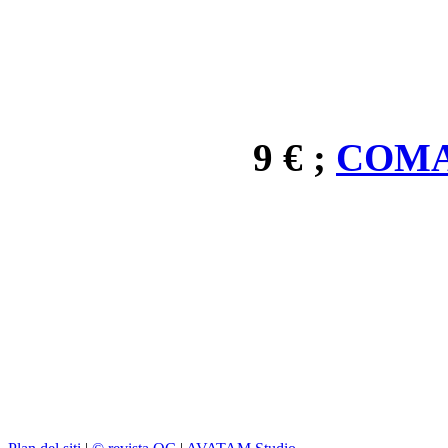
9 € ;
COMA