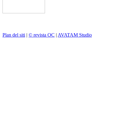
Plan del siti
|
© revista OC
|
AVATAM Studio