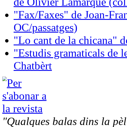
de Olivier Lamarque (col
"Fax/Faxes" de Joan-Fran
OC/passatges)
"Lo cant de la chicana"
"Estudis gramaticals de 
Chatbèrt
"Qualques balas dins la pèl