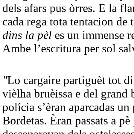
dels afars pus òrres. E la f
cada rega tota tentacion de
dins la pèl
es un immense r
Ambe l’escritura per sol sa
"
Lo cargaire partiguèt tot d
vièlha bruèissa e del grand 
polícia s’èran aparcadas un 
Bordetas. Èran passats a pè
desseparavan dels ostalasses