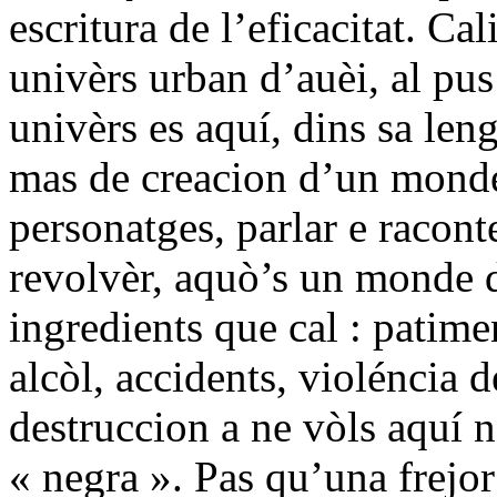
escritura de l’eficacitat. Ca
univèrs urban d’auèi, al pus
univèrs es aquí, dins sa leng
mas de creacion d’un monde o
personatges, parlar e racon
revolvèr, aquò’s un monde de
ingredients que cal : patime
alcòl, accidents, violéncia 
destruccion a ne vòls aquí 
« negra ». Pas qu’una frejor 