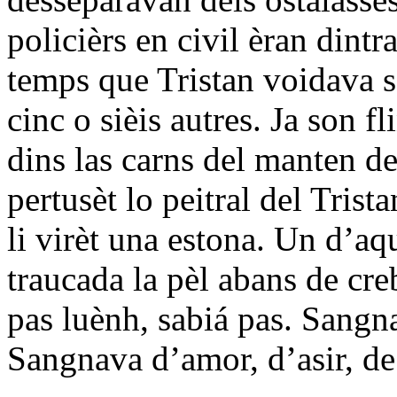
policièrs en civil èran dintr
temps que Tristan voidava s
cinc o sièis autres. Ja son f
dins las carns del manten de
pertusèt lo peitral del Trist
li virèt una estona. Un d’aq
traucada la pèl abans de cre
pas luènh, sabiá pas. Sangn
Sangnava d’amor, d’asir, de