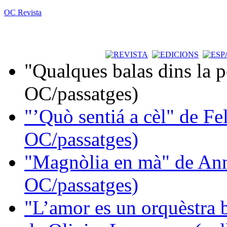
OC Revista
"Qualques balas dins la 
OC/passatges)
"’Quò sentiá a cèl" de Fe
OC/passatges)
"Magnòlia en mà" de Ann
OC/passatges)
"L’amor es un orquèstra 