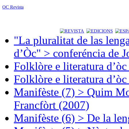
OC Revista
"La pluralitat de las lenga
d’Òc" > conferéncia de J
Folklòre e literatura d’ò
Folklòre e literatura d’ò
Manifèste (7) > Quim Mon
Francfòrt (2007)
Manifèste (6) > De la len