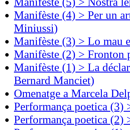
Manifèste (5) > Nòstra l
Manifèste (4) > Per un ar
Miniussi)
Manifèste (3) > Lo mau e
Manifèste (2) > Fronton 
Manifèste (1) > La décla
Bernard Manciet)
Omenatge a Marcela Delp
Performança poetica (3)
Performança poetica (2)