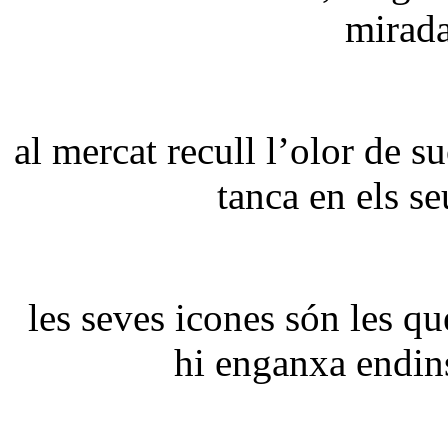
mirada
al mercat recull l’olor de s
tanca en els se
les seves icones són les qu
hi enganxa endins