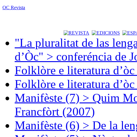
OC Revista
"La pluralitat de las lenga
d’Òc" > conferéncia de J
Folklòre e literatura d’ò
Folklòre e literatura d’ò
Manifèste (7) > Quim Mon
Francfòrt (2007)
Manifèste (6) > De la len