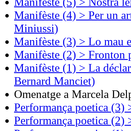
Manifèste (5) > Nòstra l
Manifèste (4) > Per un ar
Miniussi)
Manifèste (3) > Lo mau e
Manifèste (2) > Fronton 
Manifèste (1) > La décla
Bernard Manciet)
Omenatge a Marcela Delp
Performança poetica (3)
Performança poetica (2)