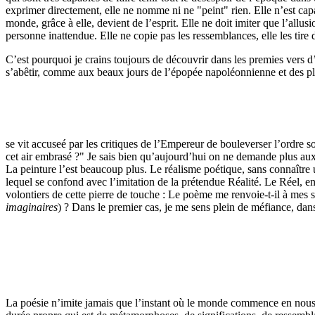
exprimer directement, elle ne nomme ni ne "peint" rien. Elle n’est capa
monde, grâce à elle, devient de l’esprit. Elle ne doit imiter que l’allus
personne inattendue. Elle ne copie pas les ressemblances, elle les tire 
C’est pourquoi je crains toujours de découvrir dans les premies vers d’
s’abêtir, comme aux beaux jours de l’épopée napoléonnienne et des plu
se vit accuseé par les critiques de l’Empereur de bouleverser l’ordre 
cet air embrasé ?" Je sais bien qu’aujourd’hui on ne demande plus aux 
La peinture l’est beaucoup plus. Le réalisme poétique, sans connaître un
lequel se confond avec l’imitation de la prétendue Réalité. Le Réel, en
volontiers de cette pierre de touche : Le poème me renvoie-t-il à mes 
imaginaires
) ? Dans le premier cas, je me sens plein de méfiance, dan
La poésie n’imite jamais que l’instant où le monde commence en nous, à