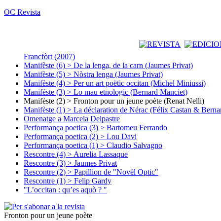
OC Revista
Francfòrt (2007)
Manifèste (6) > De la lenga, de la carn (Jaumes Privat)
Manifèste (5) > Nòstra lenga (Jaumes Privat)
Manifèste (4) > Per un art poëtic occitan (Michel Miniussi)
Manifèste (3) > Lo mau etnologic (Bernard Manciet)
Manifèste (2) > Fronton pour un jeune poète (Renat Nelli)
Manifèste (1) > La déclaration de Nérac (Félix Castan & Berna
Omenatge a Marcela Delpastre
Performança poetica (3) > Bartomeu Ferrando
Performança poetica (2) > Lou Davi
Performança poetica (1) > Claudio Salvagno
Rescontre (4) > Aurelia Lassaque
Rescontre (3) > Jaumes Privat
Rescontre (2) > Papillion de "Novèl Optic"
Rescontre (1) > Felip Gardy
"L’occitan : qu’es aquò ? "
Fronton pour un jeune poète