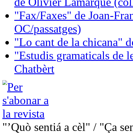
de Olivier Lamarque (col
"Fax/Faxes" de Joan-Fran
OC/passatges)
"Lo cant de la chicana"
"Estudis gramaticals de 
Chatbèrt
"’Quò sentiá a cèl" / "Ça se