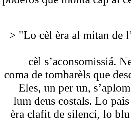
> "Lo cèl èra al mitan de l
cèl s’aconsomissiá. Ne
coma de tombarèls que desca
Eles, un per un, s’aplom
lum deus costals. Lo pais 
èra clafit de silenci, lo b