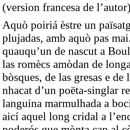
(version francesa de l’autor
Aquò poiriá èstre un païsat
plujadas, amb aquò pas mai.
quauqu’un de nascut a Boulo
las romècs amòdan de longa 
bòsques, de las gresas e de l
nhacat d’un poëta-singlar re
languina marmulhada a boci
aicí aquel long cridal a l’e
poderós que mònta cap al cè