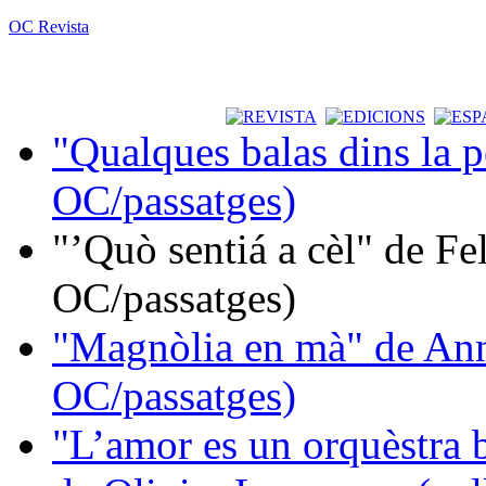
OC Revista
"Qualques balas dins la 
OC/passatges)
"’Quò sentiá a cèl" de Fe
OC/passatges)
"Magnòlia en mà" de Ann
OC/passatges)
"L’amor es un orquèstra 