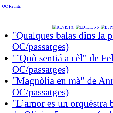
OC Revista
"Qualques balas dins la 
OC/passatges)
"’Quò sentiá a cèl" de Fe
OC/passatges)
"Magnòlia en mà" de Ann
OC/passatges)
"L’amor es un orquèstra 