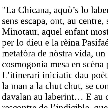
"La Chicana, aquò’s lo laber
sens escapa, ont, au centre,
Minotaur, aquel enfant mos
per lo dieu e la rèina Pasifa
metafòra de nòstra vida, un 
cosmogonia mesa en scèna 
L’itinerari iniciatic dau poè
la man a la chut chut, se co
davalan au laberint… E au c
rescontre de l’indicible, que