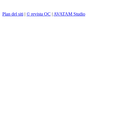
Plan del siti
|
© revista OC
|
AVATAM Studio