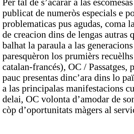
Per tal de s’acarar a las escomesa
publicat de numeròs especials e por
problematicas pus agudas, coma las
de creacion dins de lengas autras q
balhat la paraula a las generacions
paresquèron los prumièrs recuèlhs 
catalan-francés), OC / Passatges, p
pauc presentas dinc’ara dins lo paï
a las principalas manifestacions cul
delai, OC volonta d’amodar de so
còp d’oportunitats màgers al servi