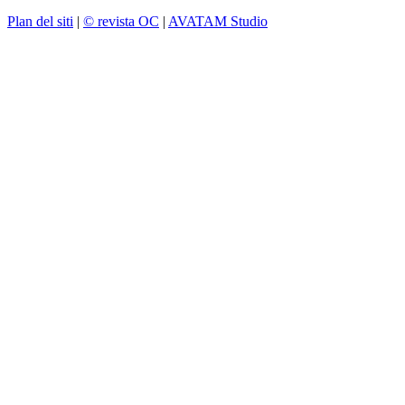
Plan del siti
|
© revista OC
|
AVATAM Studio