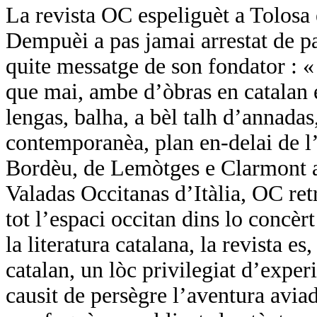
La revista OC espeliguèt a Tolosa
Dempuèi a pas jamai arrestat de pa
quite messatge de son fondator :
que mai, ambe d’òbras en catalan e
lengas, balha, a bèl talh d’annadas,
contemporanèa, plan en-delai de l’
Bordèu, de Lemòtges e Clarmont a 
Valadas Occitanas d’Itàlia, OC ret
tot l’espaci occitan dins lo concèr
la literatura catalana, la revista es
catalan, un lòc privilegiat d’expe
causit de persègre l’aventura avi