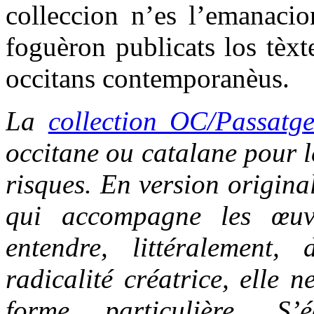
colleccion n’es l’emanacio
foguèron publicats los tèxt
occitans contemporanèus.
La
collection OC/Passatg
occitane ou catalane pour le
risques. En version origina
qui accompagne les œuvr
entendre, littéralement,
radicalité créatrice, elle 
forme particulière. S