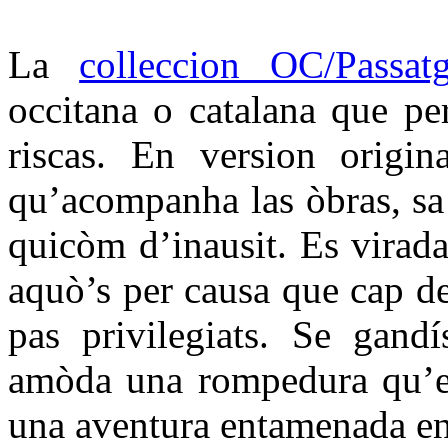
La
colleccion OC/Passat
occitana o catalana que per
riscas. En version origin
qu’acompanha las òbras, sa t
quicòm d’inausit. Es virada
aquò’s per causa que cap d
pas privilegiats. Se gandí
amòda una rompedura qu’es
una aventura entamenada en 