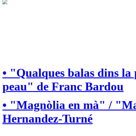
• "Qualques balas dins la
peau" de Franc Bardou
• "Magnòlia en mà" / "Ma
Hernandez-Turné