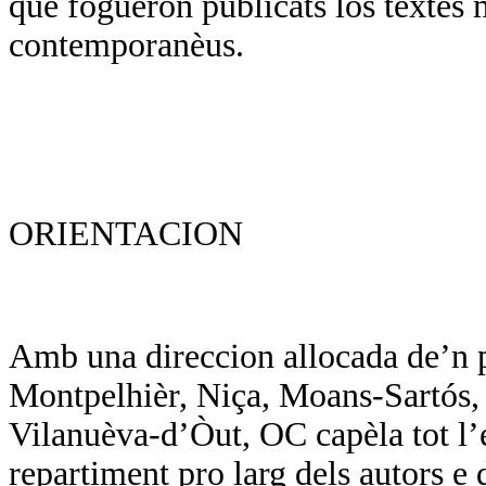
que foguèron publicats los tèxtes 
contemporanèus.
ORIENTACION
Amb una direccion allocada de’n p
Montpelhièr, Niça, Moans-Sartós, d
Vilanuèva-d’Òut, OC capèla tot l’
repartiment pro larg dels autors e d