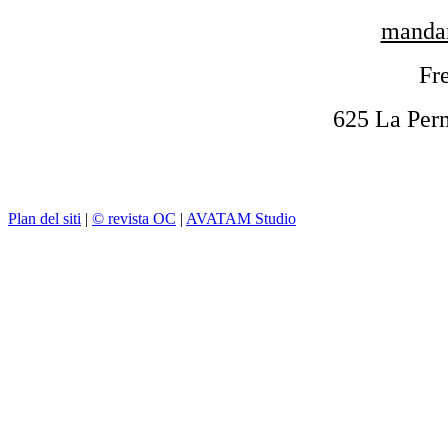
mandar
Fre
625 La Per
Plan del siti
|
© revista OC
|
AVATAM Studio