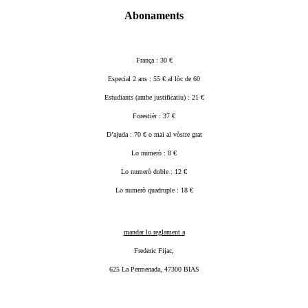
Abonaments
França : 30 €
Especial 2 ans : 55 € al lòc de 60
Estudiants (ambe justificatiu) : 21 €
Forestièr : 37 €
D’ajuda : 70 € o mai al vòstre grat
Lo numerò : 8 €
Lo numerò doble : 12 €
Lo numerò quadruple : 18 €
mandar lo reglament a
Frederic Fijac,
625 La Permenada, 47300 BIAS