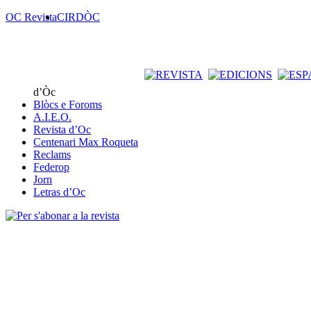
OC Revista
CIRDÒC
d’Òc
Blòcs e Foroms
A.I.E.O.
Revista d’Oc
Centenari Max Roqueta
Reclams
Federop
Jorn
Letras d’Oc