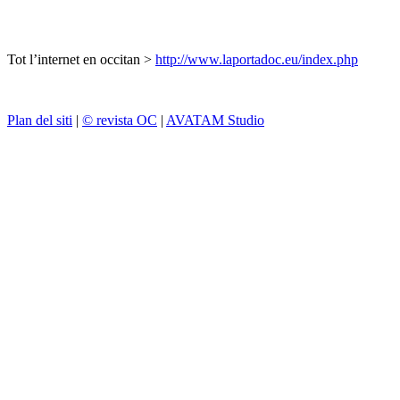
Tot l’internet en occitan >
http://www.laportadoc.eu/index.php
Plan del siti
|
© revista OC
|
AVATAM Studio