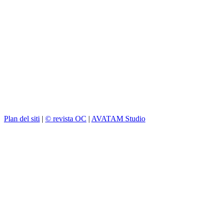
Plan del siti
|
© revista OC
|
AVATAM Studio