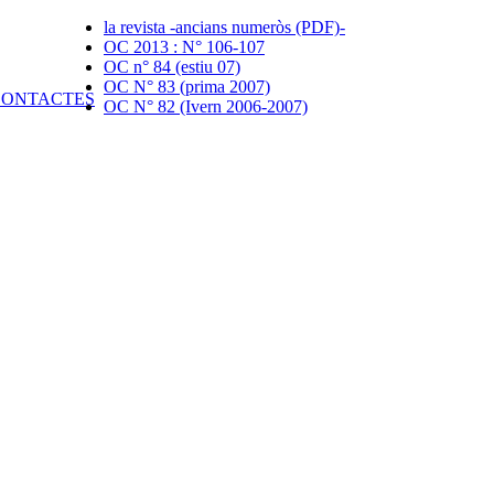
la revista -ancians numeròs (PDF)-
OC 2013 : N° 106-107
OC n° 84 (estiu 07)
OC N° 83 (prima 2007)
OC N° 82 (Ivern 2006-2007)