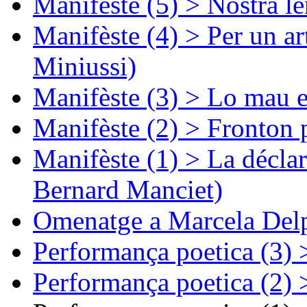
Manifèste (5) > Nòstra l
Manifèste (4) > Per un ar
Miniussi)
Manifèste (3) > Lo mau e
Manifèste (2) > Fronton 
Manifèste (1) > La décla
Bernard Manciet)
Omenatge a Marcela Delp
Performança poetica (3)
Performança poetica (2)