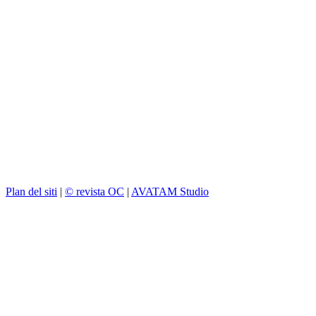
Plan del siti
|
© revista OC
|
AVATAM Studio