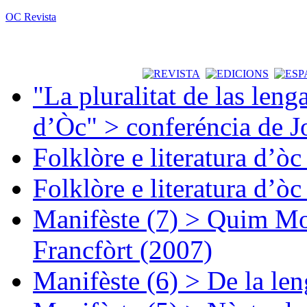
OC Revista
"La pluralitat de las lenga
d’Òc" > conferéncia de J
Folklòre e literatura d’ò
Folklòre e literatura d’ò
Manifèste (7) > Quim Mon
Francfòrt (2007)
Manifèste (6) > De la len