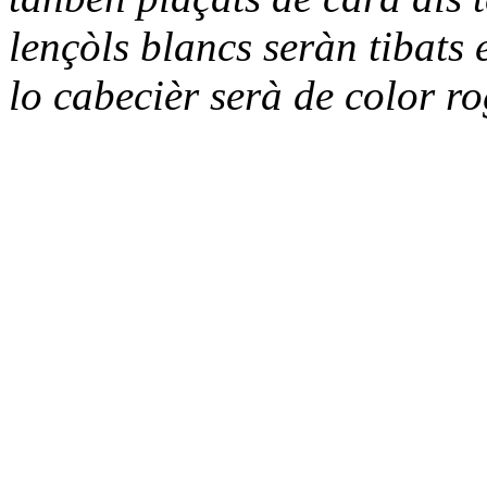
lençòls blancs seràn tibats 
lo cabecièr serà de color r