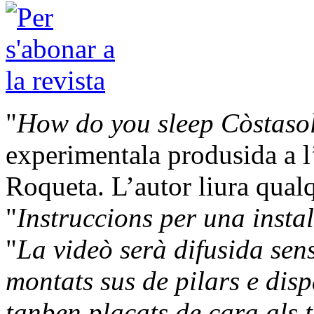
"
How do you sleep Còstaso
experimentala produsida a l
Roqueta. L’autor liura qualq
"
Instruccions per una insta
"
La videò serà difusida sens
montats sus de pilars e disp
tanben plaçats de cara als t