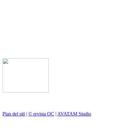
Plan del siti
|
© revista OC
|
AVATAM Studio