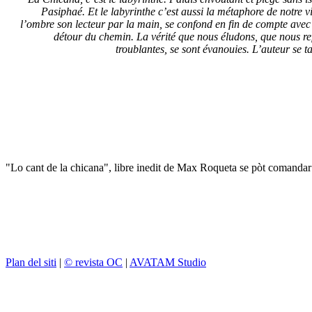
Pasiphaé. Et le labyrinthe c’est aussi la métaphore de notre v
l’ombre son lecteur par la main, se confond en fin de compte avec l
détour du chemin. La vérité que nous éludons, que nous re
troublantes, se sont évanouies. L’auteur se t
"Lo cant de la chicana", libre inedit de Max Roqueta se pòt comandar a
Plan del siti
|
© revista OC
|
AVATAM Studio