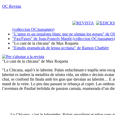
OC Revista
(colleccion OC/passatges)
"L’amor es un orquèstra blanc que ne sómian los gosses" de Ol
"Fax/Faxes" de Joan-Francés Mariòt (colleccion OC/passatges)
"Lo cant de la chicana" de Max Roqueta
"Estudis gramaticals de lenga occitana" de Ramon Chatbèrt
"Lo cant de la chicana" de Max Roqueta
"La Chicana, aquò’s lo laberint. Palais enfachinant e trapèla sens esca
laberint es tanben la metafòra de nòstra vida, un ultim e decisiu avata
chut, se confond fin finala amb los gras que davalan au laberint… E au
mand de la veire. Lo peu dau passant se rebauça al copet. Las ombras fu
l’aventura de Pasifaé trefolida de passion carnala, enamorada d’un die
La Chicana, c’est le labyrinthe. Palais envoûtant et piège sans is