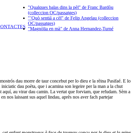
"Qualques balas dins la pèl" de Franc Bardòu
(colleccion OC/passatges)
"’Quò sentiá a cèl" de Felip Angelau (colleccion
OC/passatges)
"Magnòlia en mà" de Anna Hernandez-Turné
 mostrós dau morre de taur concebut per lo dieu e la rèina Pasifaé. E lo
iniciatic dau poèta, que i acamina son legeire per la man a la chut
ust aquí, au virar dau camin. La vertat que forviam, que refudam. Sèm a
en nos laissant sus aquel lindau, après nos aver fach partejar
e, cet enfant monstrueux à face de taureau conçu par le dieu et la reine