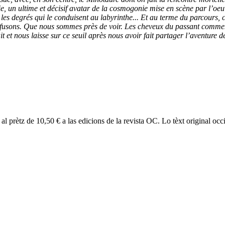
ie, un ultime et décisif avatar de la cosmogonie mise en scène par l’oe
es degrés qui le conduisent au labyrinthe... Et au terme du parcours, c’e
fusons. Que nous sommes près de voir. Les cheveux du passant commence
ait et nous laisse sur ce seuil après nous avoir fait partager l’aventur
l prètz de 10,50 € a las edicions de la revista OC. Lo tèxt original oc