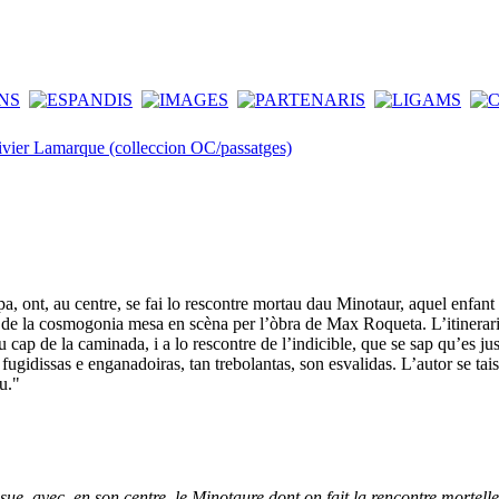
ivier Lamarque (colleccion OC/passatges)
pa, ont, au centre, se fai lo rescontre mortau dau Minotaur, aquel enfant
r de la cosmogonia mesa en scèna per l’òbra de Max Roqueta. L’itinerari 
 cap de la caminada, i a lo rescontre de l’indicible, que se sap qu’es j
gidissas e enganadoiras, tan trebolantas, son esvalidas. L’autor se tais 
u."
sue, avec, en son centre, le Minotaure dont on fait la rencontre mortell