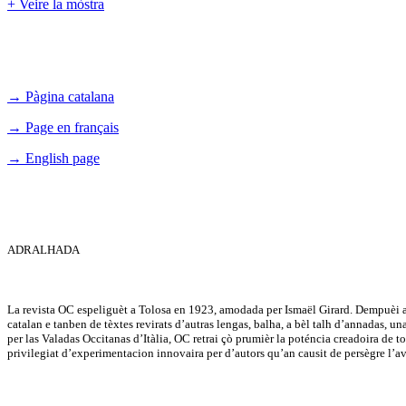
+ Veire la mòstra
→ Pàgina catalana
→ Page en français
→ English page
ADRALHADA
La revista OC espeliguèt a Tolosa en 1923, amodada per Ismaël Girard. Dempuèi a 
catalan e tanben de tèxtes revirats d’autras lengas, balha, a bèl talh d’annadas, u
per las Valadas Occitanas d’Itàlia, OC retrai çò prumièr la poténcia creadoira de tot 
privilegiat d’experimentacion innovaira per d’autors qu’an causit de persègre l’