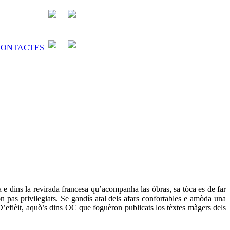
a e dins la revirada francesa qu’acompanha las òbras, sa tòca es de far
n pas privilegiats. Se gandís atal dels afars confortables e amòda una
’efièit, aquò’s dins OC que foguèron publicats los tèxtes màgers dels