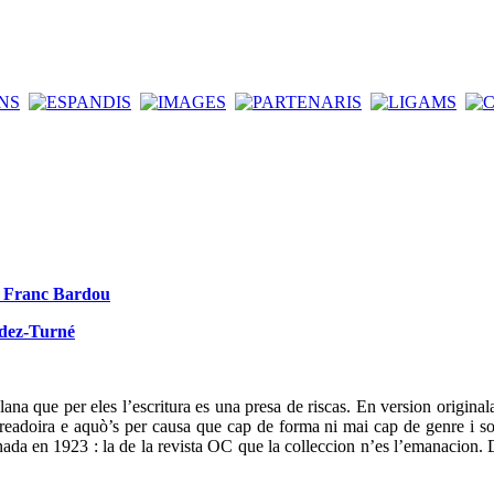
de Franc Bardou
ndez-Turné
ana que per eles l’escritura es una presa de riscas. En version original
t creadoira e aquò’s per causa que cap de forma ni mai cap de genre i so
da en 1923 : la de la revista OC que la colleccion n’es l’emanacion. D