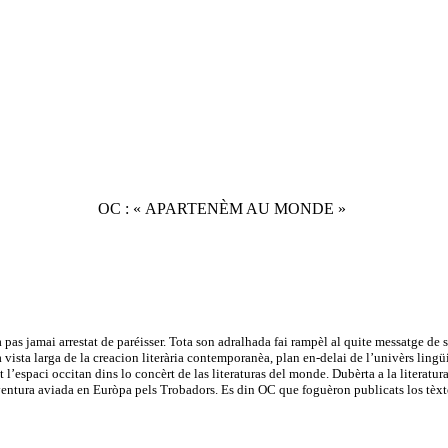
OC : « APARTENÈM AU MONDE »
pas jamai arrestat de paréisser. Tota son adralhada fai rampèl al quite messatge d
na vista larga de la creacion literària contemporanèa, plan en-delai de l’univèrs lin
l’espaci occitan dins lo concèrt de las literaturas del monde. Dubèrta a la literatura c
aventura aviada en Euròpa pels Trobadors. Es din OC que foguèron publicats los tèx