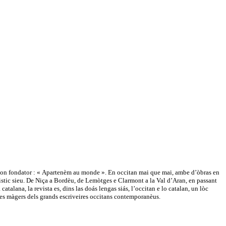
e son fondator : « Apartenèm au monde ». En occitan mai que mai, ambe d’òbras en
güistic sieu. De Niça a Bordèu, de Lemòtges e Clarmont a la Val d’Aran, en passant
atalana, la revista es, dins las doás lengas siás, l’occitan e lo catalan, un lòc
tes màgers dels grands escriveires occitans contemporanèus.