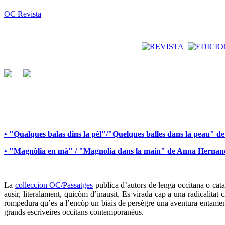
OC Revista
• "Qualques balas dins la pèl"/"Quelques balles dans la peau" 
• "Magnòlia en mà" / "Magnolia dans la main" de Anna Herna
La
colleccion OC/Passatges
publica d’autors de lenga occitana o catal
ausir, literalament, quicòm d’inausit. Es virada cap a una radicalita
rompedura qu’es a l’encòp un biais de persègre una aventura entamena
grands escriveires occitans contemporanèus.