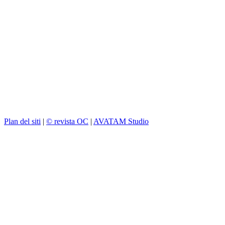
Plan del siti
|
© revista OC
|
AVATAM Studio