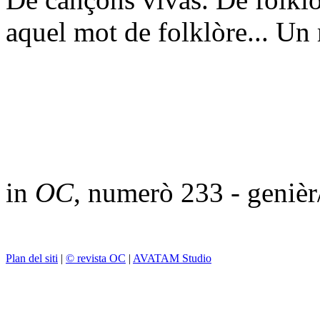
aquel mot de folklòre... Un 
in
OC
, numerò 233 - geniè
Plan del siti
|
© revista OC
|
AVATAM Studio