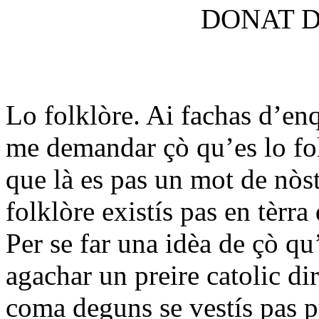
DONAT D
Lo folklòre. Ai fachas d’enq
me demandar çò qu’es lo fo
que là es pas un mot de nòst
folklòre existís pas en tèrra
Per se far una idèa de çò qu’
agachar un preire catolic di
coma deguns se vestís pas p