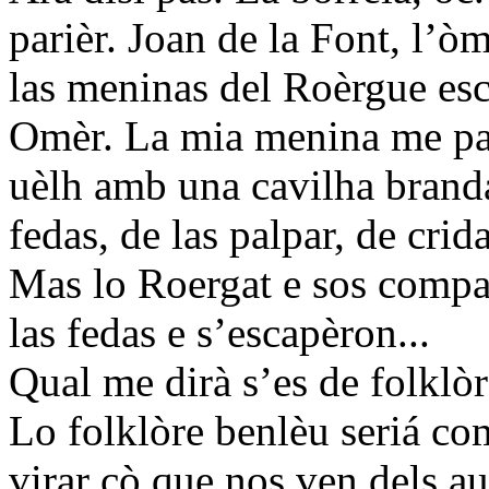
parièr. Joan de la Font, l’òm
las meninas del Roèrgue esc
Omèr. La mia menina me par
uèlh amb una cavilha branda
fedas, de las palpar, de crid
Mas lo Roergat e sos compan
las fedas e s’escapèron...
Qual me dirà s’es de folklòr
Lo folklòre benlèu seriá com
virar çò que nos ven dels au