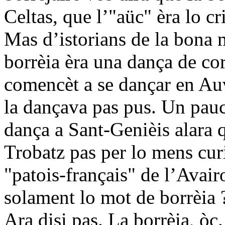
Celtas, que l’"aüc" èra lo cr
Mas d’istorians de la bona 
borrèia èra una dança de cor
comencèt a se dançar en Au
la dançava pas pus. Un pau
dança a Sant-Genièis alara q
Trobatz pas per lo mens cur
"patois-français" de l’Avair
solament lo mot de borrèia ?
Ara disi pas. La borrèia, òc.