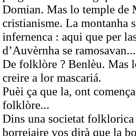
Domian. Mas lo temple de M
cristianisme. La montanha 
infernenca : aqui que per l
d’Auvèrnha se ramosavan...
De folklòre ? Benlèu. Mas l
creire a lor mascariá.
Puèi ça que la, ont comença 
folklòre...
Dins una societat folkloric
borrejaire vos dirà que la b