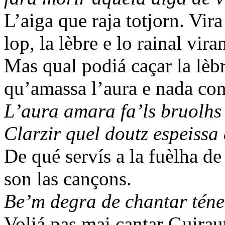
L’aiga que raja totjorn. Vira
lop, la lèbre e lo rainal viran
Mas qual podiá caçar la lè
qu’amassa l’aura e nada con
L’aura amara fa’ls bruolhs
Clarzir quel doutz espeissa 
De qué servís a la fuèlha d
son las cançons.
Be’m degra de chantar téner
Voliá pas mai cantar Guirau