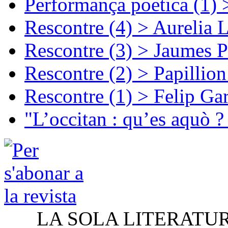
Performança poetica (1)
Rescontre (4) > Aurelia 
Rescontre (3) > Jaumes P
Rescontre (2) > Papillio
Rescontre (1) > Felip Ga
"L’occitan : qu’es aquò ?
LA SOLA LITERATU