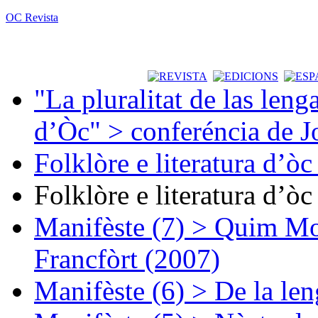
OC Revista
"La pluralitat de las lenga
d’Òc" > conferéncia de J
Folklòre e literatura d’ò
Folklòre e literatura d’ò
Manifèste (7) > Quim Mon
Francfòrt (2007)
Manifèste (6) > De la len