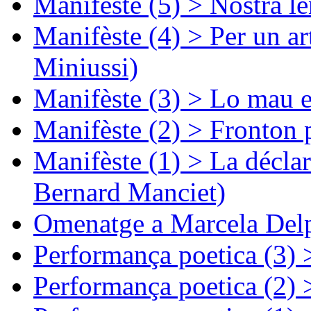
Manifèste (5) > Nòstra l
Manifèste (4) > Per un ar
Miniussi)
Manifèste (3) > Lo mau e
Manifèste (2) > Fronton 
Manifèste (1) > La décla
Bernard Manciet)
Omenatge a Marcela Delp
Performança poetica (3)
Performança poetica (2)