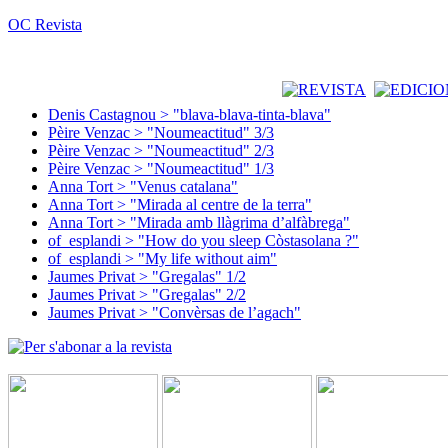
OC Revista
Denis Castagnou > "blava-blava-tinta-blava"
Pèire Venzac > "Noumeactitud" 3/3
Pèire Venzac > "Noumeactitud" 2/3
Pèire Venzac > "Noumeactitud" 1/3
Anna Tort > "Venus catalana"
Anna Tort > "Mirada al centre de la terra"
Anna Tort > "Mirada amb llàgrima d’alfàbrega"
of_esplandi > "How do you sleep Còstasolana ?"
of_esplandi > "My life without aim"
Jaumes Privat > "Gregalas" 1/2
Jaumes Privat > "Gregalas" 2/2
Jaumes Privat > "Convèrsas de l’agach"