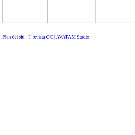
Plan del siti
|
© revista OC
|
AVATAM Studio