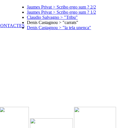
Jaumes Privat > Scribo ergo sum ? 2/2
Jaumes Privat > Scribo ergo sum ? 1/2
Claudio Salvagno > "Tribu"
Denis Castagnou > "carrats"
Denis Castagnou > "la tela unenca"