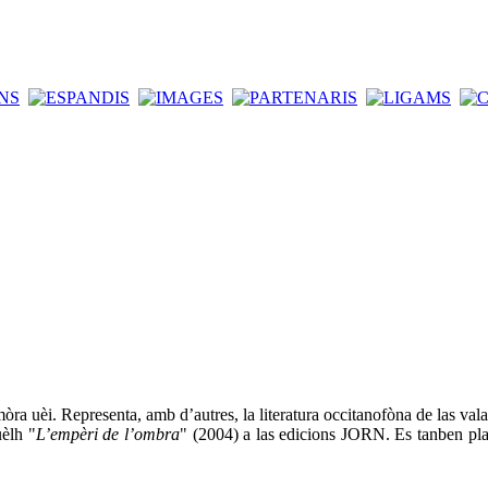
a uèi. Representa, amb d’autres, la literatura occitanofòna de las valad
uèlh "
L’empèri de l’ombra
" (2004) a las edicions JORN. Es tanben plas