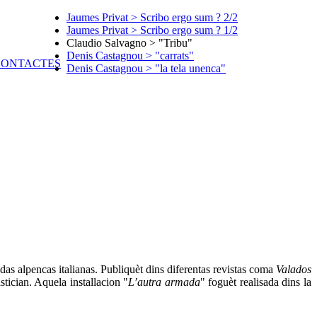
Jaumes Privat > Scribo ergo sum ? 2/2
Jaumes Privat > Scribo ergo sum ? 1/2
Claudio Salvagno > "Tribu"
Denis Castagnou > "carrats"
Denis Castagnou > "la tela unenca"
as alpencas italianas. Publiquèt dins diferentas revistas coma
Valados
tician. Aquela installacion "
L’autra armada
" foguèt realisada dins la