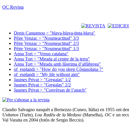
OC Revista
Denis Castagnou > "blava-blava-tinta-blava"
Pèire Venzac > "Noumeactitud" 3/3
Pèire Venzac > "Noumeactitud" 2/3
Pèire Venzac > "Noumeactitud" 1/3
Anna Tort > "Venus catalana"
Anna Tort > "Mirada al centre de la terra"
Anna Tort > "Mirada amb llàgrima d’alfàbrega"
of_esplandi > "How do you sleep Còstasolana ?"
of_esplandi > "My life without aim"
Jaumes Privat > "Gregalas" 1/2
Jaumes Privat > "Gregalas" 2/2
Jaumes Privat > "Convèrsas de l’agach"
Claudio Salvagno nasquèt a Bernezzo (Cuneo, Itàlia) en 1955 ont demòr
Usitanos
(Turin),
Lou Radèu de la Meduso
(Marselha),
OC
e un rec
Val Varaita en 2004 (fotòs de Sergio Beccio).