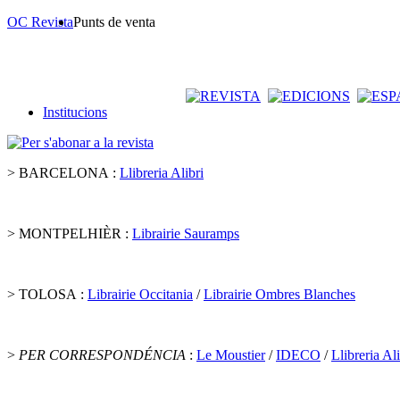
OC Revista
Punts de venta
Institucions
> BARCELONA :
Llibreria Alibri
> MONTPELHIÈR :
Librairie Sauramps
> TOLOSA :
Librairie Occitania
/
Librairie Ombres Blanches
>
PER CORRESPONDÉNCIA
:
Le Moustier
/
IDECO
/
Llibreria Ali