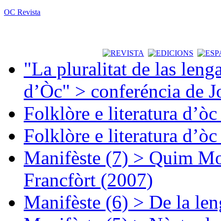
OC Revista
"La pluralitat de las lenga
d’Òc" > conferéncia de J
Folklòre e literatura d’ò
Folklòre e literatura d’ò
Manifèste (7) > Quim Mon
Francfòrt (2007)
Manifèste (6) > De la len