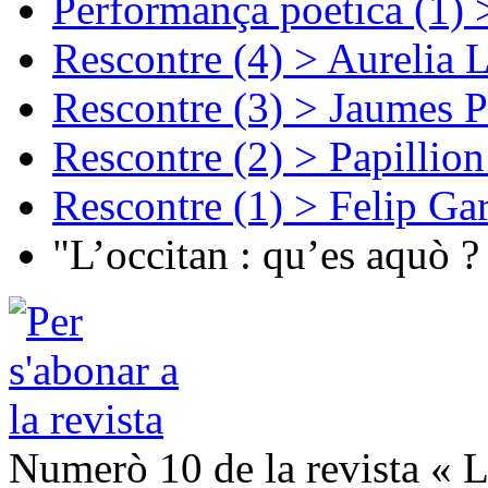
Performança poetica (1)
Rescontre (4) > Aurelia 
Rescontre (3) > Jaumes P
Rescontre (2) > Papillio
Rescontre (1) > Felip Ga
"L’occitan : qu’es aquò ?
Numerò 10 de la revista « L