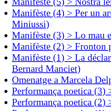
Manifèste (5) > Nòstra l
Manifèste (4) > Per un ar
Miniussi)
Manifèste (3) > Lo mau e
Manifèste (2) > Fronton 
Manifèste (1) > La décla
Bernard Manciet)
Omenatge a Marcela Delp
Performança poetica (3)
Performança poetica (2)