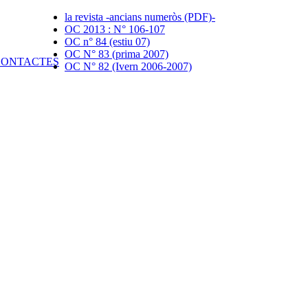
la revista -ancians numeròs (PDF)-
OC 2013 : N° 106-107
OC n° 84 (estiu 07)
OC N° 83 (prima 2007)
OC N° 82 (Ivern 2006-2007)