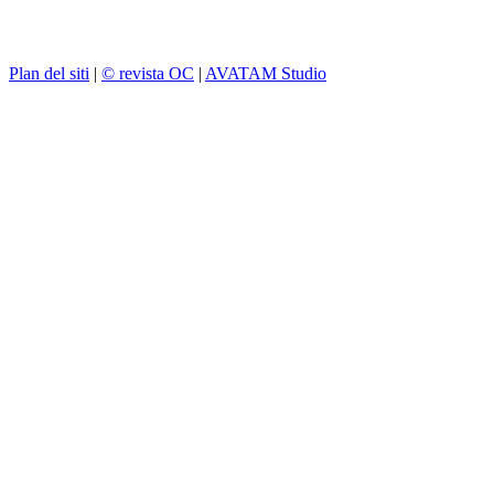
Plan del siti
|
© revista OC
|
AVATAM Studio