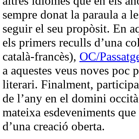
altres idiomes que en els a
sempre donat la paraula a le
seguir el seu propòsit. En a
els primers reculls d’una co
català-francès),
OC/Passatg
a aquestes veus noves poc pr
literari. Finalment, particip
de l’any en el domini occità 
mateixa esdeveniments que s
d’una creació oberta.