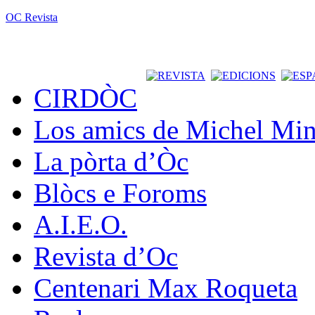
OC Revista
CIRDÒC
Los amics de Michel Min
La pòrta d’Òc
Blòcs e Foroms
A.I.E.O.
Revista d’Oc
Centenari Max Roqueta