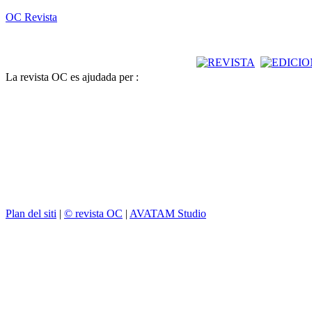
OC Revista
La revista OC es ajudada per :
Plan del siti
|
© revista OC
|
AVATAM Studio