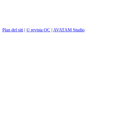
Plan del siti
|
© revista OC
|
AVATAM Studio