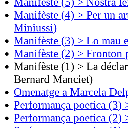
Manifèste (5) > Nòstra l
Manifèste (4) > Per un ar
Miniussi)
Manifèste (3) > Lo mau e
Manifèste (2) > Fronton 
Manifèste (1) > La décla
Bernard Manciet)
Omenatge a Marcela Delp
Performança poetica (3)
Performança poetica (2)