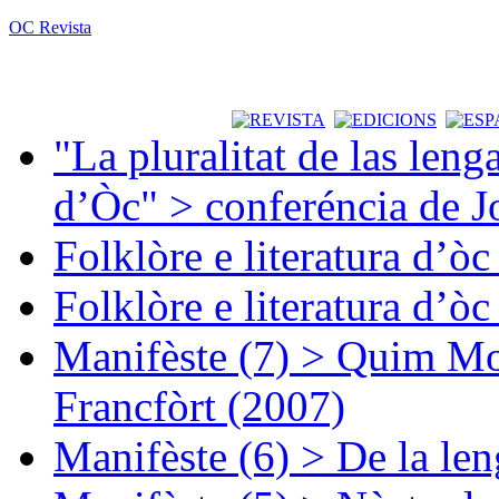
OC Revista
"La pluralitat de las lenga
d’Òc" > conferéncia de J
Folklòre e literatura d’ò
Folklòre e literatura d’ò
Manifèste (7) > Quim Mon
Francfòrt (2007)
Manifèste (6) > De la len