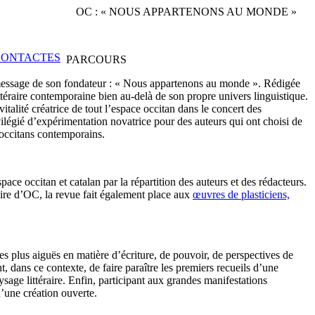
OC : « NOUS APPARTENONS AU MONDE »
PARCOURS
u message de son fondateur : « Nous appartenons au monde ». Rédigée
littéraire contemporaine bien au-delà de son propre univers linguistique.
alité créatrice de tout l’espace occitan dans le concert des
rivilégié d’expérimentation novatrice pour des auteurs qui ont choisi de
occitans contemporains.
 occitan et catalan par la répartition des auteurs et des rédacteurs.
aire d’OC, la revue fait également place aux
œuvres de plasticiens,
s plus aiguës en matière d’écriture, de pouvoir, de perspectives de
, dans ce contexte, de faire paraître les premiers recueils d’une
ysage littéraire. Enfin, participant aux grandes manifestations
d’une création ouverte.