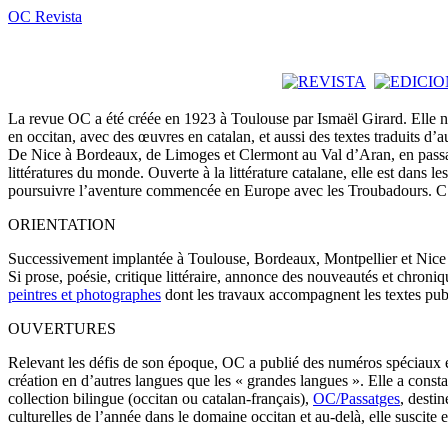
OC Revista
La revue OC a été créée en 1923 à Toulouse par Ismaël Girard. Elle n
en occitan, avec des œuvres en catalan, et aussi des textes traduits d’a
De Nice à Bordeaux, de Limoges et Clermont au Val d’Aran, en passant p
littératures du monde. Ouverte à la littérature catalane, elle est dans l
poursuivre l’aventure commencée en Europe avec les Troubadours. C’e
ORIENTATION
Successivement implantée à Toulouse, Bordeaux, Montpellier et Nice ou
Si prose, poésie, critique littéraire, annonce des nouveautés et chro
peintres et photographes
dont les travaux accompagnent les textes pub
OUVERTURES
Relevant les défis de son époque, OC a publié des numéros spéciaux et 
création en d’autres langues que les « grandes langues ». Elle a consta
collection bilingue (occitan ou catalan-français),
OC/Passatges
, desti
culturelles de l’année dans le domaine occitan et au-delà, elle suscit