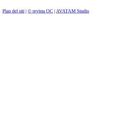
Plan del siti
|
© revista OC
|
AVATAM Studio