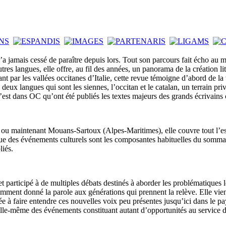
’a jamais cessé de paraître depuis lors. Tout son parcours fait écho a
utres langues, elle offre, au fil des années, un panorama de la création 
ar les vallées occitanes d’Italie, cette revue témoigne d’abord de la vit
es deux langues qui sont les siennes, l’occitan et le catalan, un terrain p
st dans OC qu’ont été publiés les textes majeurs des grands écrivains 
 maintenant Mouans-Sartoux (Alpes-Maritimes), elle couvre tout l’espace
nique des événements culturels sont les composantes habituelles du somm
liés.
participé à de multiples débats destinés à aborder les problématiques le
mment donné la parole aux générations qui prennent la relève. Elle vient
née à faire entendre ces nouvelles voix peu présentes jusqu’ici dans le pa
e elle-même des événements constituant autant d’opportunités au service 